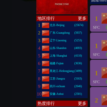
困难/hard
1
地区排行
更多
1
北京-Beijing
(25674)
SFC
2
广东-Guangdong
(5937)
3
辽宁-Liaoning
(5253)
1
4
山东-Shandon
(4693)
SFC
5
上海-Shanghai
(4110)
6
福建-Fujian
(3636)
7
黑龙江-Heilongjiang
(3499)
1
8
江苏-Jiangsu
(3163)
SFC
9
四川-sichuan
(2646)
10
安徽-Anhui
(2501)
2
热度排行
更多