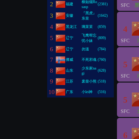
柳如烟Ro
2
福建
(2381)
SFC
sasp
『黑虎』
3
安徽
(1642)
东皇
4
黑龙江
璃茉茉
(859)
4
飞鹰帮忘
5
辽宁
(809)
SFC
忧小妹
6
辽宁
勿滥
(784)
7
挪威
不死邪魂
(760)
5
少东家na
8
山东
(628)
gi
SFC
9
江苏
废柴小熊
(518)
10
广东
小lei神
(516)
5
SFC
6