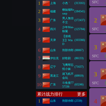
SFC
1
上海
小杰｀
(313161)
柳如烟Ro
2
福建
(184541)
sasp
男人無信
2
3
广东
(172437)
不立
少年Max-
4
SFC
四川
(125784)
秋菊
【游戏
5
天津
(103366)
王】Win
D
3
6
山东
刑部侍郎
(88067)
SFC
7
伊拉克
好歌剧
(86133)
飞鹰帮忘
8
辽宁
(71637)
忧小妹
3
就飞机不
9
黑龙江
(69919)
会玩
SFC
斗鱼搜77
10
广东
(63246)
57336
累计战力排行
更多
4
1
山东
刑部侍郎
(2559)