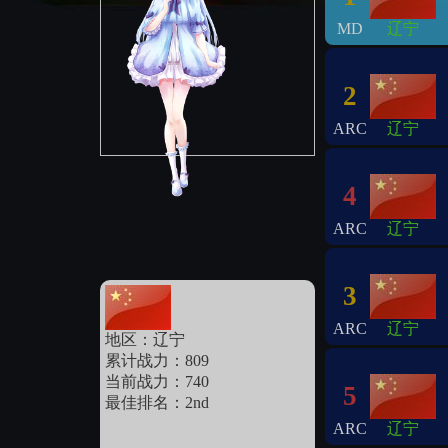
MD
辽宁
2
ARC
辽宁
4
ARC
辽宁
3
ARC
辽宁
地区：辽宁
累计战力：809
当前战力：740
5
最佳排名：2nd
ARC
辽宁