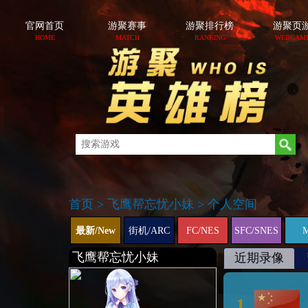
官网首页
游聚赛事
游聚排行榜
游聚页
HOME
MATCH
RANKING
WEBGAM
首页
>
飞鹰帮忘忧小妹
>
个人空间
最新/New
街机/ARC
FC/NES
SFC/SNES
飞鹰帮忘忧小妹
近期录像
1