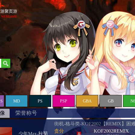
游聚页游
WEBGAME
ES
MD
PS
PSP
GBA
GB
N
像
荣誉称号
街机-格斗类-KOF2002【REMIX】困
贪分
KOF2002REMIX
少年Max-秋菊