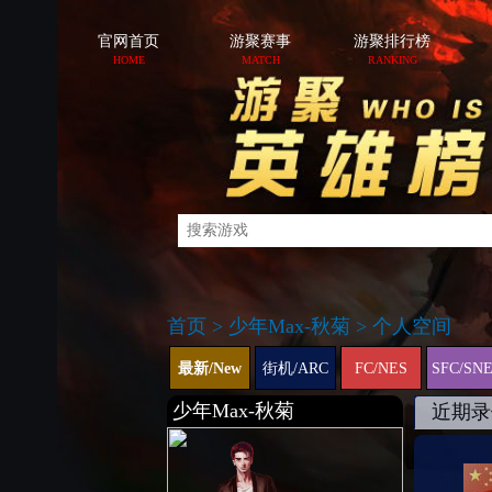
官网首页
游聚赛事
游聚排行榜
HOME
MATCH
RANKING
首页
>
少年Max-秋菊
>
个人空间
最新/New
街机/ARC
FC/NES
SFC/SN
少年Max-秋菊
近期录