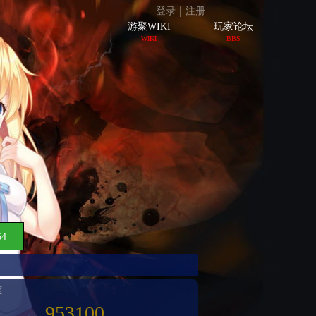
|
登录
注册
游聚WIKI
玩家论坛
WIKI
BBS
64
难
953100