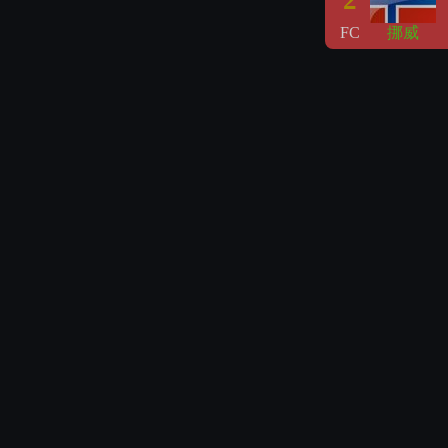
2
FC
挪威