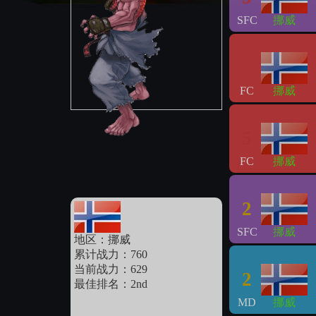
SFC
挪威
FC
挪威
5
FC
挪威
2
SFC
挪威
地区：挪威
累计战力：760
当前战力：629
2
最佳排名：2nd
MD
挪威