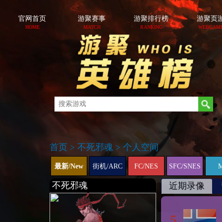
官网首页
游聚赛事
游聚排行榜
游聚页
HOME
MATCH
RANKING
WEBGAM
首页
>
不死邪魂
>
个人空间
最新/New
街机/ARC
FC/NES
SFC/SNES
不死邪魂
近期录像
5