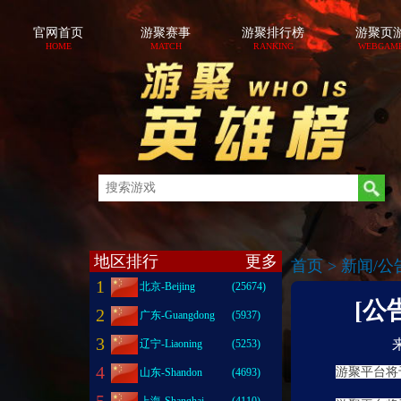
官网首页
游聚赛事
游聚排行榜
游聚页
HOME
MATCH
RANKING
WEBGAM
地区排行
更多
首页
>
新闻/公
1
北京-Beijing
(25674)
[公
2
广东-Guangdong
(5937)
3
辽宁-Liaoning
(5253)
4
游聚平台将于
山东-Shandon
(4693)