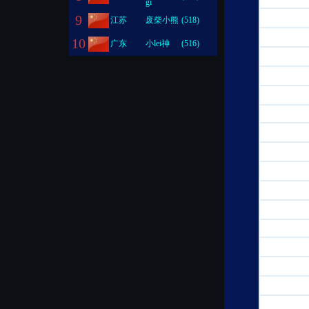
gi
9
江苏
废柴小熊
(518)
10
广东
小lei神
(516)