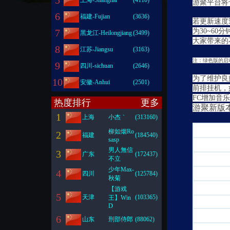
5
上海-Shanghai
(4110)
游聚平台将于
6
福建-Fujian
(3636)
若更新速度
7
为30~6
黑龙江-Heilongjiang
(3499)
大家带来的
8
江苏-Jiangsu
(3163)
注：绿色版的启动
9
四川-sichuan
(2646)
为了维护良
10
安徽-Anhui
(2501)
前排挂机，
FC增加音
热度排行
更多
游聚新版本
1
上海
小杰｀
(313160)
柳如烟Ro
2
福建
(184540)
sasp
男人無信
3
广东
(172437)
不立
少年Max-
4
四川
(125784)
秋菊
【游戏
5
天津
(103365)
王】Win
D
6
山东
刑部侍郎
(88062)