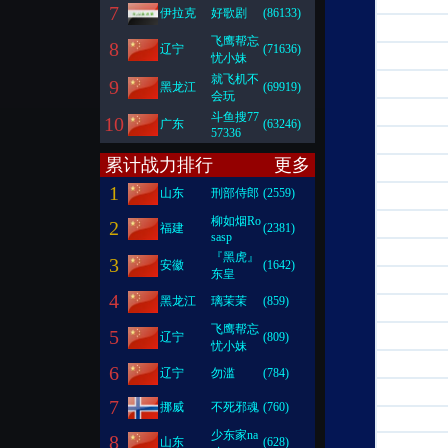
7
伊拉克
好歌剧
(86133)
飞鹰帮忘
8
辽宁
(71636)
忧小妹
就飞机不
9
黑龙江
(69919)
会玩
斗鱼搜77
10
广东
(63246)
57336
累计战力排行
更多
1
山东
刑部侍郎
(2559)
柳如烟Ro
2
福建
(2381)
sasp
『黑虎』
3
安徽
(1642)
东皇
4
黑龙江
璃茉茉
(859)
飞鹰帮忘
5
辽宁
(809)
忧小妹
6
辽宁
勿滥
(784)
7
挪威
不死邪魂
(760)
少东家na
8
山东
(628)