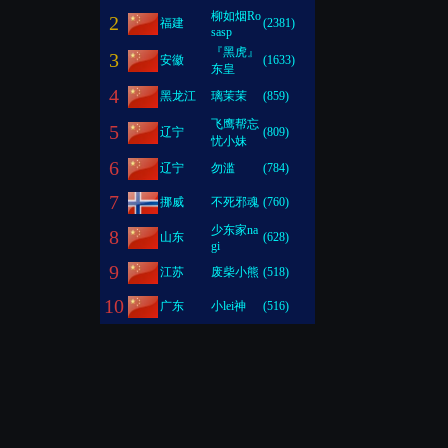
柳如烟Ro
2
福建
(2381)
sasp
『黑虎』
3
安徽
(1633)
东皇
4
黑龙江
璃茉茉
(859)
飞鹰帮忘
5
辽宁
(809)
忧小妹
6
辽宁
勿滥
(784)
7
挪威
不死邪魂
(760)
少东家na
8
山东
(628)
gi
9
江苏
废柴小熊
(518)
10
广东
小lei神
(516)