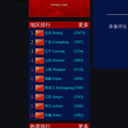
地区排行
更多
录像评论
1
北京-Beijing
(25674)
2
广东-Guangdong
(5937)
3
辽宁-Liaoning
(5254)
4
山东-Shandon
(4693)
5
上海-Shanghai
(4110)
6
福建-Fujian
(3636)
7
黑龙江-Heilongjiang
(3500)
8
江苏-Jiangsu
(3163)
9
四川-sichuan
(2646)
10
安徽-Anhui
(2492)
热度排行
更多