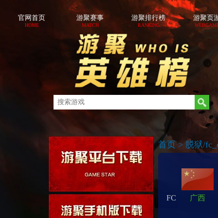
官网首页
游聚赛事
游聚排行榜
游聚页
HOME
MATCH
RANKING
WEBGAM
首页
>
脱狱/fc_c
FC
广西