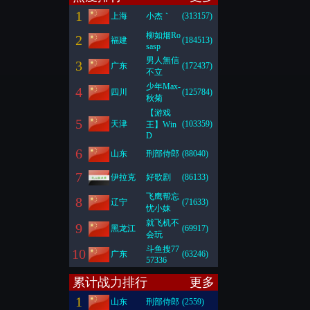
1
上海
小杰｀
(313157)
柳如烟Ro
2
福建
(184513)
sasp
男人無信
3
广东
(172437)
不立
少年Max-
4
四川
(125784)
秋菊
【游戏
5
天津
(103359)
王】Win
D
6
山东
刑部侍郎
(88040)
7
伊拉克
好歌剧
(86133)
飞鹰帮忘
8
辽宁
(71633)
忧小妹
就飞机不
9
黑龙江
(69917)
会玩
斗鱼搜77
10
广东
(63246)
57336
累计战力排行
更多
1
山东
刑部侍郎
(2559)