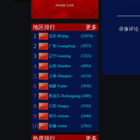
地区排行
更多
录像评论
1
北京-Beijing
(25674)
2
广东-Guangdong
(5937)
3
辽宁-Liaoning
(5253)
4
山东-Shandon
(4693)
5
上海-Shanghai
(4110)
6
福建-Fujian
(3636)
7
黑龙江-Heilongjiang
(3499)
8
江苏-Jiangsu
(3163)
9
四川-sichuan
(2646)
10
安徽-Anhui
(2501)
热度排行
更多