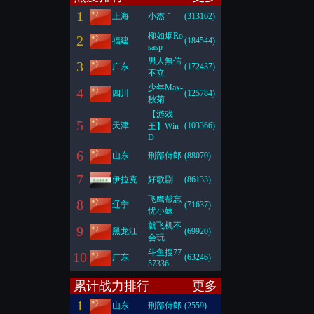
1
上海
小杰｀
(313162)
柳如烟Ro
2
福建
(184544)
sasp
男人無信
3
广东
(172437)
不立
少年Max-
4
四川
(125784)
秋菊
【游戏
5
天津
(103366)
王】Win
D
6
山东
刑部侍郎
(88070)
7
伊拉克
好歌剧
(86133)
飞鹰帮忘
8
辽宁
(71637)
忧小妹
就飞机不
9
黑龙江
(69920)
会玩
斗鱼搜77
10
广东
(63246)
57336
累计战力排行
更多
1
山东
刑部侍郎
(2559)