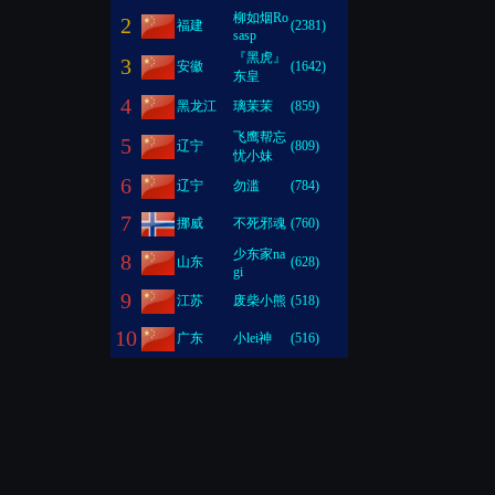
柳如烟Ro
2
福建
(2381)
sasp
『黑虎』
3
安徽
(1642)
东皇
4
黑龙江
璃茉茉
(859)
飞鹰帮忘
5
辽宁
(809)
忧小妹
6
辽宁
勿滥
(784)
7
挪威
不死邪魂
(760)
少东家na
8
山东
(628)
gi
9
江苏
废柴小熊
(518)
10
广东
小lei神
(516)